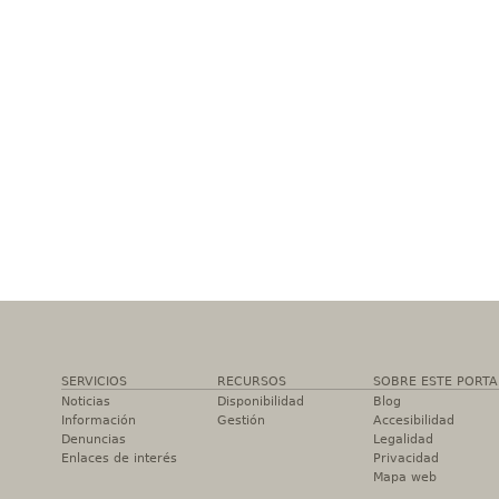
SERVICIOS
RECURSOS
SOBRE ESTE PORTA
Noticias
Disponibilidad
Blog
Información
Gestión
Accesibilidad
Denuncias
Legalidad
Enlaces de interés
Privacidad
Mapa web